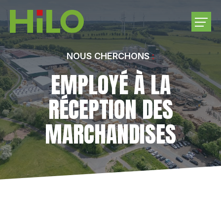
ENTREPRISE
NOUS CHERCHONS
EMPLOYÉ À LA
PRODUITS
RÉCEPTION DES
ACHATS DE BOIS RONDS
MARCHANDISES
CARRIÈRE
CONTACTEZ-NOUS