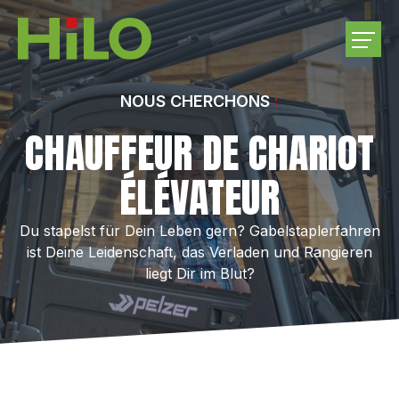
ENTREPRISE
NOUS CHERCHONS
CHAUFFEUR DE CHARIOT
PRODUITS
ÉLÉVATEUR
ACHATS DE BOIS RONDS
Du stapelst für Dein Leben gern? Gabelstaplerfahren
ist Deine Leidenschaft, das Verladen und Rangieren
CARRIÈRE
liegt Dir im Blut?
CONTACTEZ-NOUS