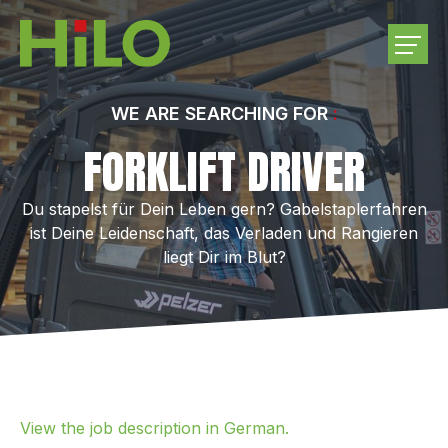
COMPANY
WE ARE SEARCHING FOR
FORKLIFT DRIVER
PRODUCTS
Du stapelst für Dein Leben gern? Gabelstaplerfahren
PURCHASE ROUNDWOOD
ist Deine Leidenschaft, das Verladen und Rangieren
liegt Dir im Blut?
CAREER
CONTACT US
View the job description in German.