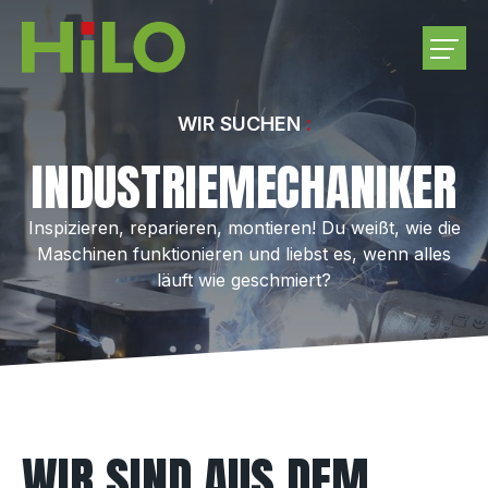
UNTERNEHMEN
WIR SUCHEN
INDUSTRIEMECHANIKER
PRODUKTE
Inspizieren, reparieren, montieren! Du weißt, wie die
RUNDHOLZEINKAUF
Maschinen funktionieren und liebst es, wenn alles
läuft wie geschmiert?
KARRIERE
KONTAKT
WIR SIND AUS DEM