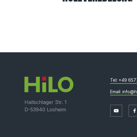
+49 657
info@h
Hallschlager Str. 1
D-53940 Losheim