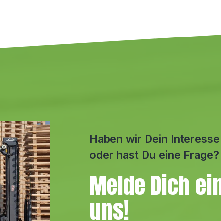
Haben wir Dein Interess
oder hast Du eine Frage?
Melde Dich ei
uns!