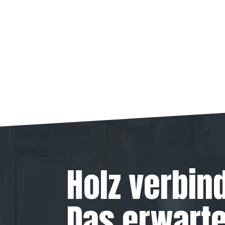
Holz verbind
Das erwarte