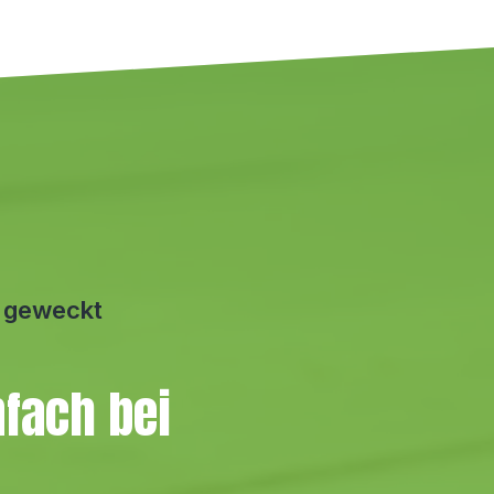
e geweckt
nfach bei