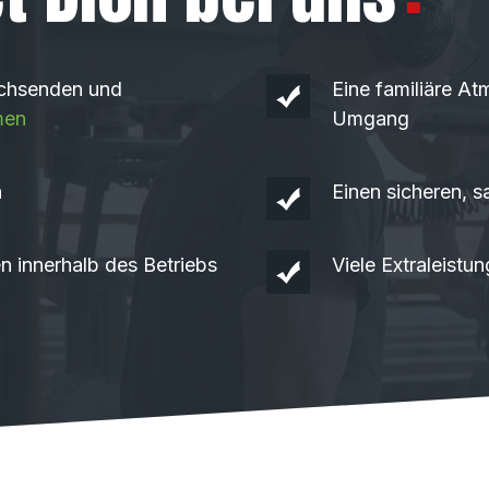
wachsenden und
Eine familiäre At
men
Umgang
n
Einen sicheren, s
n innerhalb des Betriebs
Viele Extraleistu